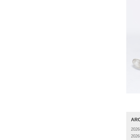
AR
202
202