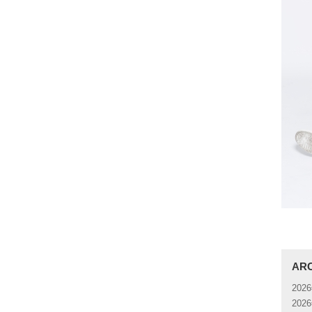
AR
202
202