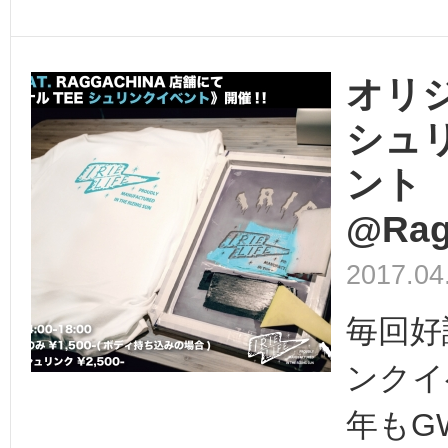
オリジ
シュ
ント
@Rag
2017.04
毎回好
ンクイ
年もG