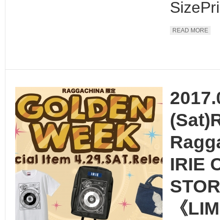
SizePri
READ MORE
2017.
(Sat
Ragg
IRIE 
STO
《LI