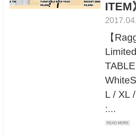
ITEM
2017.04
【Ragg
Limit
TABLE 
WhiteSi
L / XL 
:...
READ MORE