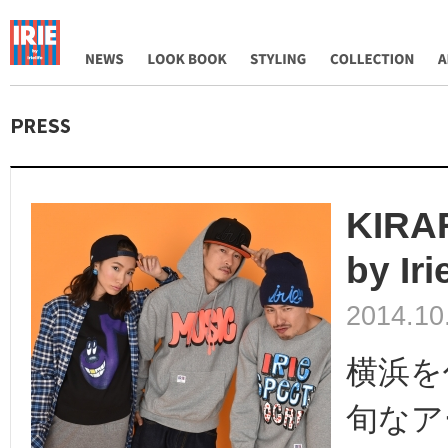
NEWS
LOOK BOOK
STYLING
COLLECTION
AB
KIRA
by Iri
2014.10
横浜を
旬なア