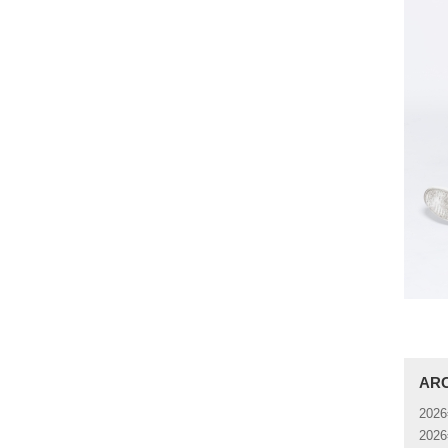
AR
202
202