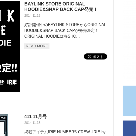
BAYLINK STORE ORIGINAL
HOODIE&SNAP BACK CAP発売！
2014.11.13
好評開催中のBAYLINK STOREからORIGINAL
HOODIE&SNAP BACK CAPが発売決定！
ORIGINAL HOODIEは各SHO...
READ MORE
411 11月号
2014.11.13
掲載アイテムIRIE NUMBERS CREW -IRIE by