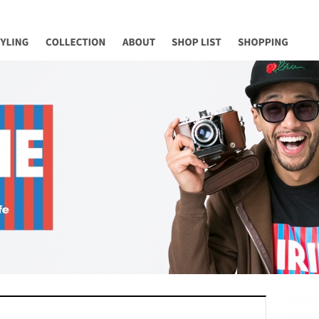
YLING
COLLECTION
ABOUT
SHOP LIST
Shopping