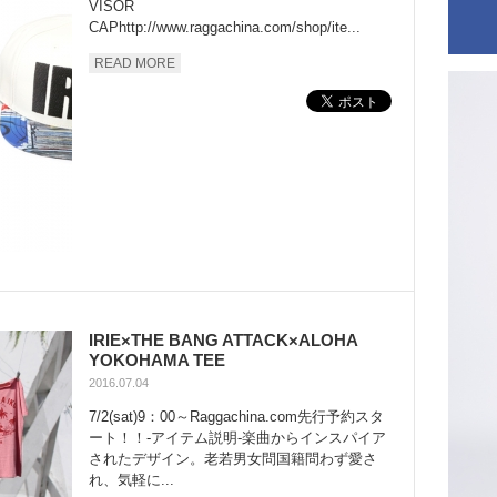
VISOR
CAPhttp://www.raggachina.com/shop/ite...
READ MORE
IRIE×THE BANG ATTACK×ALOHA
YOKOHAMA TEE
2016.07.04
7/2(sat)9：00～Raggachina.com先行予約スタ
ート！！-アイテム説明-楽曲からインスパイア
されたデザイン。老若男女問国籍問わず愛さ
れ、気軽に...