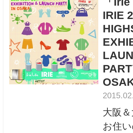
「Irie
IRIE 
HIG
EXHI
LAU
PART
OSA
2015.02
大阪＆
お住い