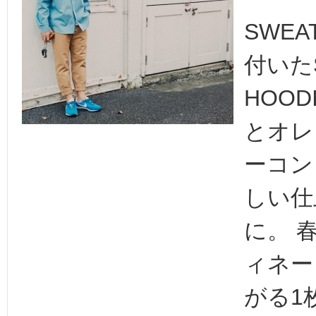
SWEA
付いたS
HOO
とオレ
ーコン
しい仕
に。 
ィネー
がる1枚